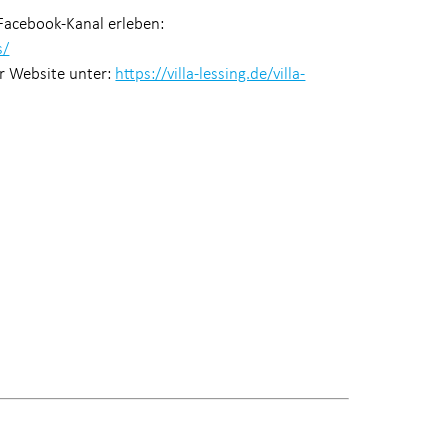
Facebook-Kanal erleben:
s/
r Website unter:
https://villa-lessing.de/villa-