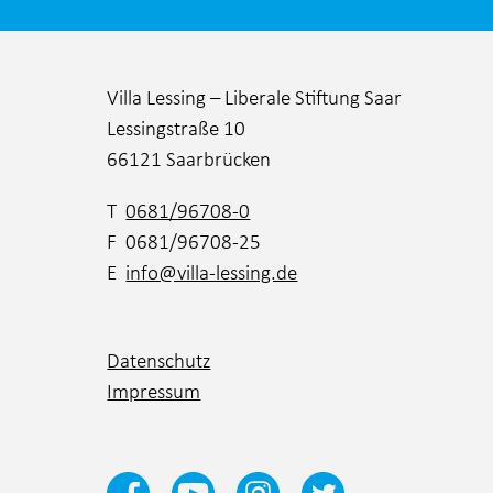
Villa Lessing – Liberale Stiftung Saar
Lessingstraße 10
66121 Saarbrücken
T
0681/96708-0
F 0681/96708-25
E
info@villa-lessing.de
Datenschutz
Impressum
Ja, ich habe die
Datenschutzbestimmungen
un
gelesen und akzeptiert.*