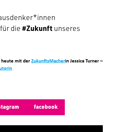
orausdenker*innen
für die
#Zukunft
unseres
, heute mit der
ZukunftsMacher
in Jessica Turner –
utorin
stagram
facebook