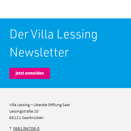
Anmeldeformular
Der Villa Lessing
Ihre Daten
Newsletter
jetzt anmelden
Villa Lessing – Liberale Stiftung Saar
Lessingstraße 10
66121 Saarbrücken
T
0681/96708-0