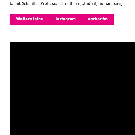
Jannik Schaufler, Professional triathlete, student, human being.
Weitere Infos
Instagram
anchor.fm