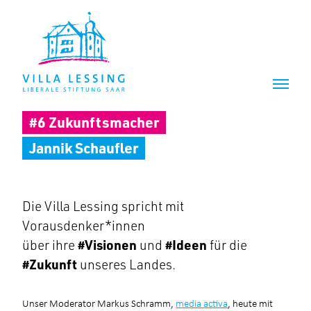
Z
Z
u
u
m
m
I
H
n
a
h
u
a
p
l
t
#6 Zukunftsmacher
t
m
e
Jannik Schaufler
n
ü
Die Villa Lessing spricht mit
Vorausdenker*innen
über ihre
#Visionen
und
#Ideen
für die
#Zukunft
unseres Landes.
Unser Moderator Markus Schramm,
media activa
, heute mit