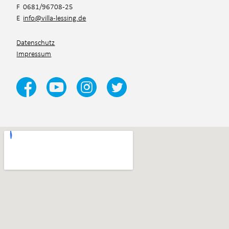
F 0681/96708-25
E
info@villa-lessing.de
Datenschutz
Impressum
Ja, ich habe die
Datenschutzbestimmungen
und die
Teilnahmebedingungen
gelesen und akzeptiert.*
*Pflichtfelder