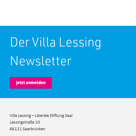
Anmeldeformular
Der Villa Lessing
Ihre Daten
Newsletter
jetzt anmelden
Villa Lessing – Liberale Stiftung Saar
Lessingstraße 10
66121 Saarbrücken