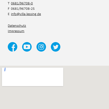
T
0681/96708-0
F 0681/96708-25
E
info@villa-lessing.de
Datenschutz
Impressum
Ja, ich habe die
Datenschutzbestimmungen
und die
Teilnahmebedingungen
gelesen und akzeptiert.*
*Pflichtfelder