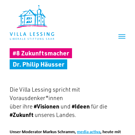
Z
Z
u
u
m
m
I
H
n
a
h
u
a
p
l
t
#8 Zukunftsmacher
t
m
e
Dr. Philip Häusser
n
ü
Die Villa Lessing spricht mit
Vorausdenker*innen
über ihre
#Visionen
und
#Ideen
für die
#Zukunft
unseres Landes.
Unser Moderator Markus Schramm,
media activa
, heute mit