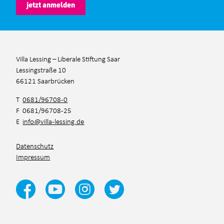
jetzt anmelden
Villa Lessing – Liberale Stiftung Saar
Lessingstraße 10
66121 Saarbrücken
T
0681/96708-0
F 0681/96708-25
E
info@villa-lessing.de
Datenschutz
Impressum
Ja, ich habe die
Datenschutzbestimmungen
und die
Teilnahmebedingungen
gelesen und akzeptiert.*