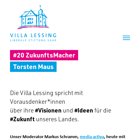
Z
Z
u
u
m
m
I
H
n
a
h
u
a
p
l
t
#20 ZukunftsMacher
t
m
e
Torsten Maus
n
ü
Die Villa Lessing spricht mit
Vorausdenker*innen
über ihre
#Visionen
und
#Ideen
für die
#Zukunft
unseres Landes.
Unser Moderator Markus Schramm,
media activa
, heute mit