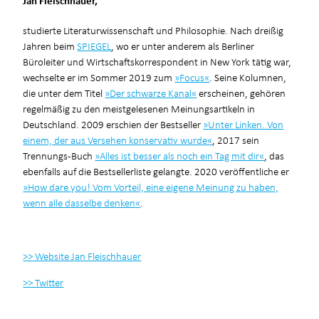
studierte Literaturwissenschaft und Philosophie. Nach dreißig
Jahren beim
SPIEGEL
, wo er unter anderem als Berliner
Büroleiter und Wirtschaftskorrespondent in New York tätig war,
wechselte er im Sommer 2019 zum
»Focus«
. Seine Kolumnen,
die unter dem Titel
»Der schwarze Kanal«
erscheinen, gehören
regelmäßig zu den meistgelesenen Meinungsartikeln in
Deutschland. 2009 erschien der Bestseller
»Unter Linken. Von
einem, der aus Versehen konservativ wurde«
, 2017 sein
Trennungs-Buch
»Alles ist besser als noch ein Tag mit dir«
, das
ebenfalls auf die Bestsellerliste gelangte. 2020 veröffentliche er
»How dare you! Vom Vorteil, eine eigene Meinung zu haben,
wenn alle dasselbe denken«
.
>> Website Jan Fleischhauer
>> Twitter