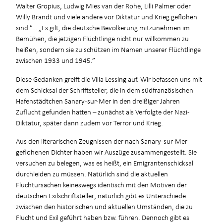
Walter Gropius, Ludwig Mies van der Rohe, Lilli Palmer oder
Willy Brandt und viele andere vor Diktatur und Krieg geflohen
sind.”… „Es gilt, die deutsche Bevölkerung mitzunehmen im
Bemühen, die jetzigen Flüchtlinge nicht nur willkommen zu
heißen, sondern sie zu schützen im Namen unserer Flüchtlinge
zwischen 1933 und 1945.”
Diese Gedanken greift die Villa Lessing auf. Wir befassen uns mit
dem Schicksal der Schriftsteller, die in dem südfranzösischen
Hafenstädtchen Sanary-sur-Mer in den dreißiger Jahren
Zuflucht gefunden hatten – zunächst als Verfolgte der Nazi-
Diktatur, später dann zudem vor Terror und Krieg.
Aus den literarischen Zeugnissen der nach Sanary-sur-Mer
geflohenen Dichter haben wir Auszüge zusammengestellt. Sie
versuchen zu belegen, was es heißt, ein Emigrantenschicksal
durchleiden zu müssen. Natürlich sind die aktuellen
Fluchtursachen keineswegs identisch mit den Motiven der
deutschen Exilschriftsteller; natürlich gibt es Unterschiede
zwischen den historischen und aktuellen Umständen, die zu
Flucht und Exil geführt haben bzw. führen. Dennoch gibt es