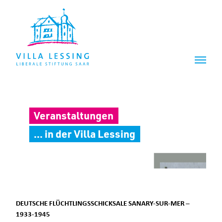
Z
Z
u
u
m
m
I
H
n
a
h
u
a
p
l
t
t
m
e
Veranstaltungen
n
ü
... in der Villa Lessing
DEUTSCHE FLÜCHTLINGSSCHICKSALE SANARY-SUR-MER –
1933-1945