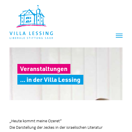
Z
Z
u
u
m
m
I
H
n
a
h
u
a
p
l
t
t
m
e
Veranstaltungen
n
ü
... in der Villa Lessing
„Heute kommt meine Ozeret“
Die Darstellung der Jeckes in der israelischen Literatur