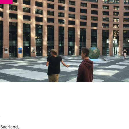
R
 Saarland,