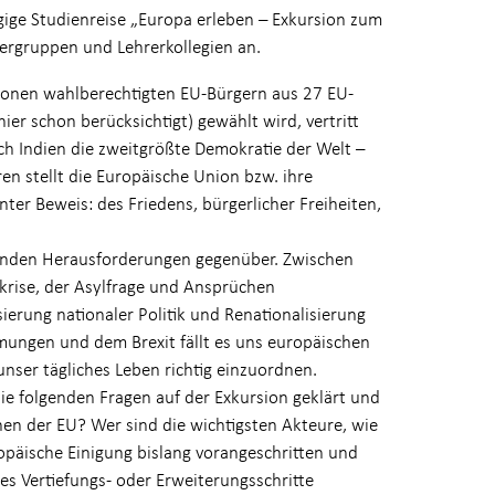
tägige Studienreise „Europa erleben – Exkursion zum
ergruppen und Lehrerkollegien an.
ionen wahlberechtigten EU-Bürgern aus 27 EU-
hier schon berücksichtigt) gewählt wird, vertritt
ch Indien die zweitgrößte Demokratie der Welt –
en stellt die Europäische Union bzw. ihre
nter Beweis: des Friedens, bürgerlicher Freiheiten,
genden Herausforderungen gegenüber. Zwischen
krise, der Asylfrage und Ansprüchen
erung nationaler Politik und Renationalisierung
ömungen und dem Brexit fällt es uns europäischen
nser tägliches Leben richtig einzuordnen.
ie folgenden Fragen auf der Exkursion geklärt und
onen der EU? Wer sind die wichtigsten Akteure, wie
opäische Einigung bislang vorangeschritten und
es Vertiefungs- oder Erweiterungsschritte