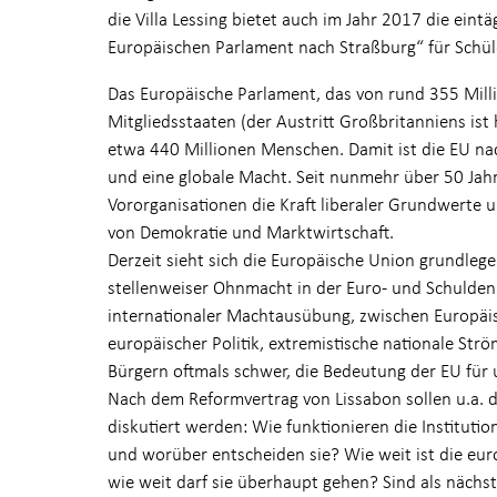
die Villa Lessing bietet auch im Jahr 2017 die ein
Europäischen Parlament nach Straßburg“ für Schül
Das Europäische Parlament, das von rund 355 Mill
Mitgliedsstaaten (der Austritt Großbritanniens ist 
etwa 440 Millionen Menschen. Damit ist die EU na
und eine globale Macht. Seit nunmehr über 50 Jahr
Vororganisationen die Kraft liberaler Grundwerte u
von Demokratie und Marktwirtschaft.
Derzeit sieht sich die Europäische Union grundle
stellenweiser Ohnmacht in der Euro- und Schulden
internationaler Machtausübung, zwischen Europäisi
europäischer Politik, extremistische nationale Str
Bürgern oftmals schwer, die Bedeutung der EU für u
Nach dem Reformvertrag von Lissabon sollen u.a. d
diskutiert werden: Wie funktionieren die Instituti
und worüber entscheiden sie? Wie weit ist die eur
wie weit darf sie überhaupt gehen? Sind als nächst