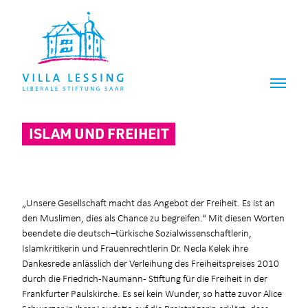
Z
Z
u
u
m
m
I
H
n
a
h
u
a
p
l
t
t
m
ISLAM UND FREIHEIT
e
n
ü
„Unsere Gesellschaft macht das Angebot der Freiheit. Es ist an
den Muslimen, dies als Chance zu begreifen.“ Mit diesen Worten
beendete die deutsch–türkische Sozialwissenschaftlerin,
Islamkritikerin und Frauenrechtlerin Dr. Necla Kelek ihre
Dankesrede anlässlich der Verleihung des Freiheitspreises 2010
durch die Friedrich-Naumann- Stiftung für die Freiheit in der
Frankfurter Paulskirche. Es sei kein Wunder, so hatte zuvor Alice
Schwarzer in ihrer Laudatio auf die Preisträgerin erklärt, dass