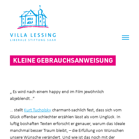
Z
Z
u
u
m
m
I
H
n
a
h
u
a
p
l
t
t
m
KLEINE GEBRAUCHSANWEISUNG
e
n
ü
„ Es wird nach einem happy end im Film jewöhnlich
abjeblendt…“
… stellt
Kurt Tucholsky
charmant-sachlich fest, dass sich vom
Glück offenbar schlechter erzählen lässt als vom Unglück. In
luftig boshaften Texten erforscht er genauer, warum das Ideale
manchmal besser Traum bleibt, – die Erfüllung von Wünschen
unsere Wünsche verändert. Und wie ist das noch mit der