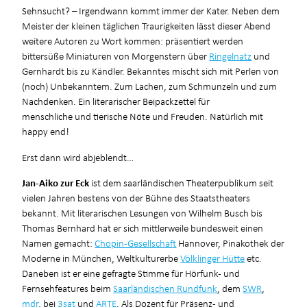
Sehnsucht? – Irgendwann kommt immer der Kater. Neben dem
Meister der kleinen täglichen Traurigkeiten lässt dieser Abend
weitere Autoren zu Wort kommen: präsentiert werden
bittersüße Miniaturen von Morgenstern über
Ringelnatz
und
Gernhardt bis zu Kändler. Bekanntes mischt sich mit Perlen von
(noch) Unbekanntem. Zum Lachen, zum Schmunzeln und zum
Nachdenken. Ein literarischer Beipackzettel für
menschliche und tierische Nöte und Freuden. Natürlich mit
happy end!
Erst dann wird abjeblendt…
Jan-Aiko zur Eck
ist dem saarländischen Theaterpublikum seit
vielen Jahren bestens von der Bühne des Staatstheaters
bekannt. Mit literarischen Lesungen von Wilhelm Busch bis
Thomas Bernhard hat er sich mittlerweile bundesweit einen
Namen gemacht:
Chopin-Gesellschaft
Hannover, Pinakothek der
Moderne in München, Weltkulturerbe
Völklinger Hütte
etc.
Daneben ist er eine gefragte Stimme für Hörfunk- und
Fernsehfeatures beim
Saarländischen Rundfunk
, dem
SWR
,
mdr
, bei
3sat
und
ARTE
. Als Dozent für Präsenz- und