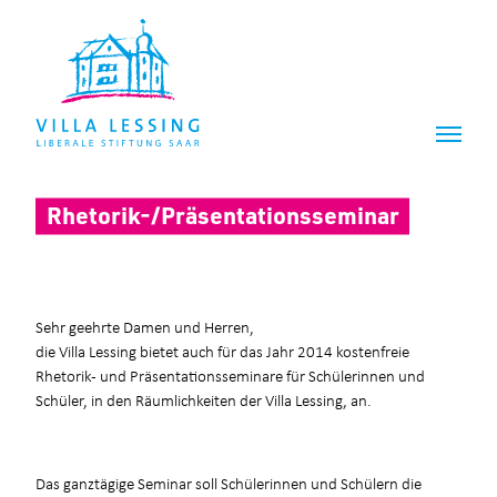
Z
Z
u
u
m
m
I
H
n
a
h
u
a
p
l
t
t
m
Rhetorik-/Präsentationsseminar
e
n
ü
Sehr geehrte Damen und Herren,
die Villa Lessing bietet auch für das Jahr 2014 kostenfreie
Rhetorik- und Präsentationsseminare für Schülerinnen und
Schüler, in den Räumlichkeiten der Villa Lessing, an.
Das ganztägige Seminar soll Schülerinnen und Schülern die