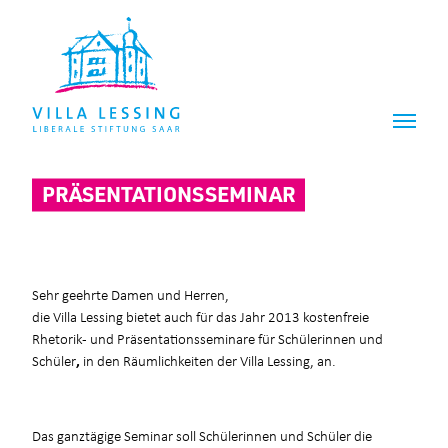
Z
Z
u
u
m
m
I
H
n
a
h
u
a
p
l
t
t
m
PRÄSENTATIONSSEMINAR
e
n
ü
Sehr geehrte Damen und Herren,
die Villa Lessing bietet auch für das Jahr 2013 kostenfreie
Rhetorik- und Präsentationsseminare für Schülerinnen und
Schüler
,
in den Räumlichkeiten der Villa Lessing, an.
Das ganztägige Seminar soll Schülerinnen und Schüler die