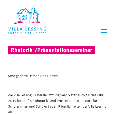
Z
Z
u
u
m
m
I
H
n
a
h
u
a
p
l
t
t
m
Rhetorik-/Präsentationsseminar
e
n
ü
Sehr geehrte Damen und Herren,
die Villa Lessing – Liberale Stiftung Saar bietet auch für das Jahr
2019 kostenfreie Rhetorik- und Präsentationsseminare für
Schülerinnen und Schüler in den Räumlichkeiten der Villa Lessing
an.