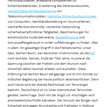
Personalausweisen, erweiterte Kompetenzen für
Sicherheitsbehörden, Erweiterung des Datenaustausches,
verdachtslose Vorratsspeicherung
von
Telekommunikationsdaten,
heimliche Online-Durchsuchungen
von Computern, Identitätsfeststellung im Visumverfahren,
veschärfte Grenzkontrolle, verstärkte Überprüfung
sicherheitsempfindlicher Tätigkeiten, Beschränkungen für
extremistische Ausländervereine,
Rasterfahndung
und
Schusswaffengebrauch in zivilen Luftfahrzeugen zu finden. Alles
in allem: Ein gewaltiger Eingriff in die Freiheitsrechte. Unser
Gast, Gerhart Baum, war deutscher Innenminister, als die
RAF
noch bombte. Damals, Ende der 70er Jahre, musste er die
Spannung zwischen der Freiheit und dem Wunsch nach
Sicherheit selbst hautnah erleben und aushalten. Diese
Erfahrung hat Gerhart Baum tief geprägt und ist ihm Antrieb zur
kritischen Begleitung der heute politisch Verantwortlichen. Denn
auch heute wird der liberale Rechtsstaat von Terrorangst
bedroht. Deutschland ist ins Visier islamistischer Terroristen
geraten, keine Frage. Doch mit der Angst vor Anschlägen wird
eine bedenkliche Politik betrieben. Der Wunsch der Bürger nach
Sicherheit wird gegen Grundrechte und Freiheiten in Stellung