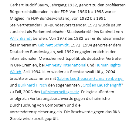
Gerhart Rudolf Baum, Jahrgang 1932, gehört zu den profilierten
Bürgerrechtsliberalen in der FDP. Von 1966 bis 1998 war er
Mitglied im FDP-Bundesvorstand, von 1982 bis 1991
Stellvertretender FDP-Bundesvorsitzender. 1972 wurde Baum
zunächst als Parlamentarischer Staatssekretär ins Kabinett von
Willy Brandt
berufen. Von 1978 bis 1982 war er Bundesminister
des Inneren im
Kabinett Schmidt
. 1972–1994 gehörte er dem
Deutschen Bundestag an, seit 1992 engagiert er sich in der
internationalen Menschenrechtspolitik als deutscher Vertreter
in UN-Gremien, bei
Amnesty International
und
Human Rights
Watch
. Seit 1994 ist er wieder als Rechtsanwalt tätig. 2004
brachte er zusammen mit
Sabine Leutheusser-Schnarrenberger
und
Burkhard Hirsch
den sogenannten „
Großen Lauschangriff
“
zu Fall, 2006 das
Luftsicherheitsgesetz
. Er legte außerdem
erfolgreich Verfassungsbeschwerde gegen die heimliche
Durchsuchung von Computern und die
Vorratsdatenspeicherung ein. Die Beschwerde gegen das BKA-
Gesetz wird zurzeit geprüft.