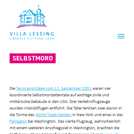
Z
Z
u
u
m
m
I
H
n
a
h
u
a
p
l
t
t
m
SELBSTMORD
e
n
ü
Die
Terroranschläge vom 11. September 2001
waren vier
koordinierte Selbstmordattentate auf wichtige zivile und
militärische Gebäude in den USA. Drei Verkehrsflugzeuge
wurden Inlandsflügen entführt. Die Täter lenkten zwei davon in
die Türme des
World Trade Centers
in New York und eines in das
Pentagon
bei Washington. Das vierte Flugzeug, wahrscheinlich
mit einem weiteren Anschlagsziel in Washington, brachten die
Entführer während Kämpfen mit Passagieren über
Shanksville