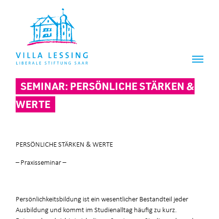
Z
Z
u
u
m
m
I
H
n
a
h
u
a
p
l
t
SEMINAR: PERSÖNLICHE STÄRKEN &
t
m
e
WERTE
n
ü
PERSÖNLICHE STÄRKEN & WERTE
– Praxisseminar –
Persönlichkeitsbildung ist ein wesentlicher Bestandteil jeder
Ausbildung und kommt im Studienalltag häufig zu kurz.