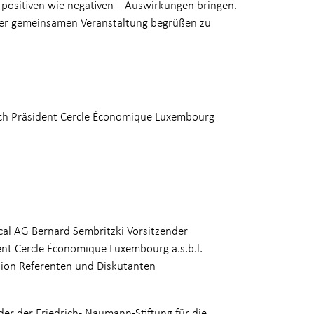
– positiven wie negativen – Auswirkungen bringen.
erer gemeinsamen Veranstaltung begrüßen zu
sch Präsident Cercle Économique Luxembourg
al AG Bernard Sembritzki Vorsitzender
dent Cercle Économique Luxembourg a.s.b.l.
sion Referenten und Diskutanten
der der Friedrich- Naumann-Stiftung für die