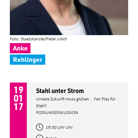
Foto: Staatskanzlei/Peter Jülich
Anke
Rehlinger
19
Stahl unter Strom
01
Unsere Zukunft muss glühen … Fair Play für
17
Stahl!
PODIUMSDISKUSSION
19:00 Uhr Uhr
Details