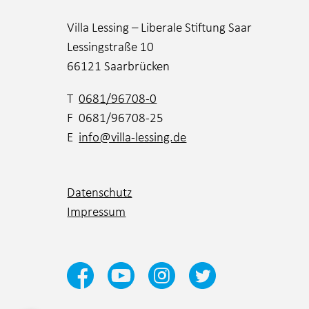
Villa Lessing – Liberale Stiftung Saar
Lessingstraße 10
66121 Saarbrücken
T
0681/96708-0
F 0681/96708-25
E
info@villa-lessing.de
Datenschutz
Impressum