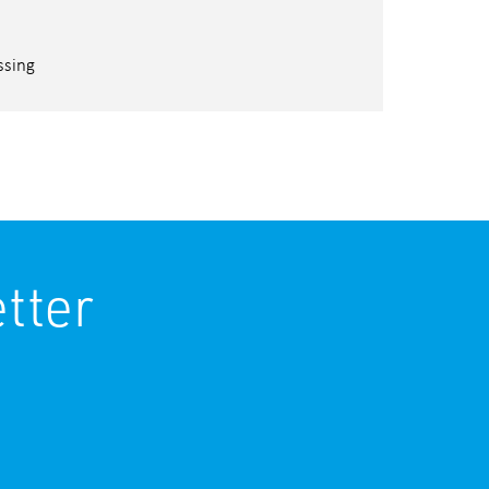
essing
tter