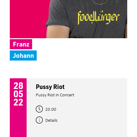
Franz
Johann
28
Pussy Riot
05
Pussy Riot in Concert
22
20.00
Details