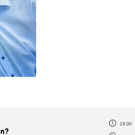
19.00
en?