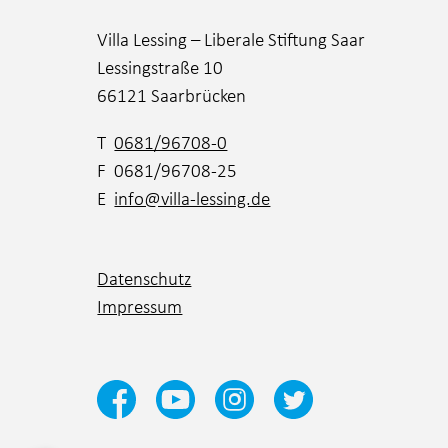
Villa Lessing – Liberale Stiftung Saar
Lessingstraße 10
66121 Saarbrücken
T
0681/96708-0
F 0681/96708-25
E
info@villa-lessing.de
Datenschutz
Impressum