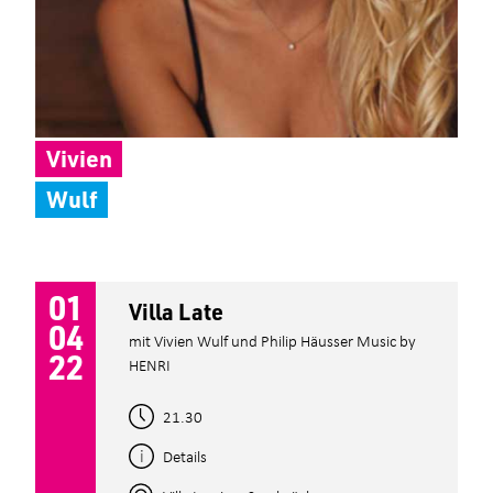
Vivien
Wulf
01
Villa Late
04
mit Vivien Wulf und Philip Häusser Music by
22
HENRI
21.30
Details