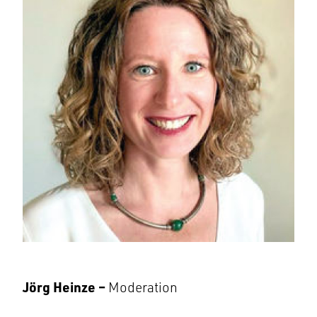
J
örg Heinze –
Moderation