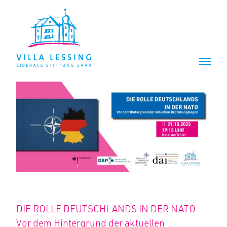
Z
Z
u
u
m
m
I
H
n
a
h
u
a
p
l
t
t
m
e
n
ü
DIE ROLLE DEUTSCHLANDS IN DER NATO
Vor dem Hintergrund der aktuellen