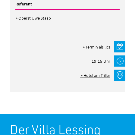
Referent
Oberst Uwe Staab
Termin als .ics
Ja, ich habe die
Datenschutzbestimmungen
und die
Teilnahmebedingungen
gelesen und akzeptiert.*
19.15 Uhr
*Pflichtfelder
Hotel am Triller
Der Villa Lessing