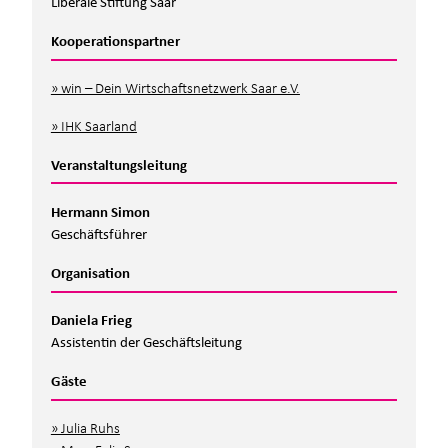
Liberale Stiftung Saar
Kooperationspartner
win – Dein Wirtschaftsnetzwerk Saar e.V.
IHK Saarland
Veranstaltungsleitung
Hermann Simon
Geschäftsführer
Organisation
Daniela Frieg
Assistentin der Geschäftsleitung
Ja, ich habe die
Datenschutzbestimmungen
und die
Gäste
Teilnahmebedingungen
gelesen und akzeptiert.*
Julia Ruhs