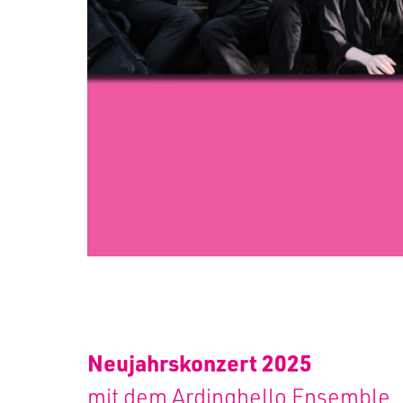
Neujahrskonzert 2025
mit dem Ardinghello Ensemble