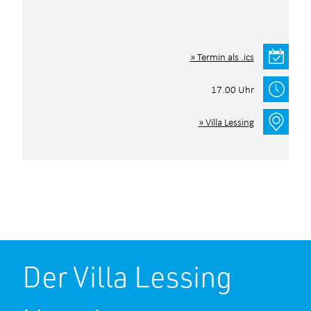
Termin als .ics
17.00 Uhr
Villa Lessing
Anmeldeformular
Der Villa Lessing
Ihre Daten