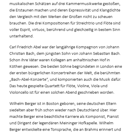
musikalischen Schätzen auf drei Kammermusikwerke gestoßen,
die Erstaunen machen und deren Expressivität und Klangdichte
den Vergleich mit den Werken der Großen nicht zu scheuen
brauchen. Die drei Kompositionen für Streichtrio und Flöte sind
voller Esprit, virtuos, berührend und gleichzeitig in bestem Sinn
unterhaltend.
Carl Friedrich Abel war der langjährige Kompagnon von Johann
Christian Bach, dem jüngsten Sohn von Johann Sebastian Bach.
Schon ihre Väter waren Kollegen am anhaltinischen Hof in
Köthen gewesen. Die beiden Söhne begründeten in London eine
der ersten bürgerlichen Konzertreihen der Welt, die berühmten
„Bach-Abel-Konzerte“, und komponierten auch die Musik dafür.
Das heute gespielte Quartett für Flöte, Violine, Viola und
Violoncello ist für einen solchen Abend geschrieben worden.
Wilhelm Berger ist in Boston geboren, seine deutschen Eltern
siedelten aber früh schon wieder nach Deutschland über. Hier
machte Berger eine beachtliche Karriere als Komponist, Pianist
und Dirigent der legendären Meininger Hofkapelle. Wilhelm
Berger entwickelte eine Tonsprache, die an Brahms erinnert und