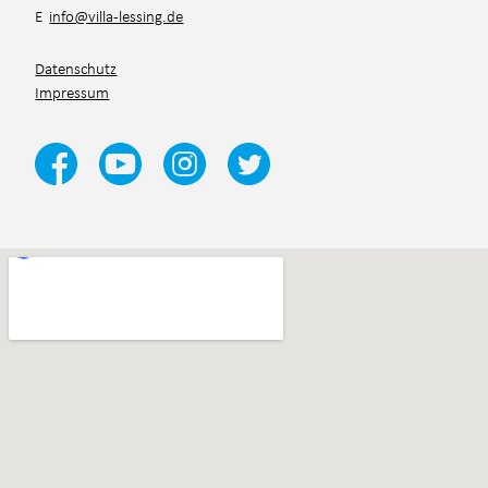
E
info@villa-lessing.de
Datenschutz
Impressum
Ja, ich habe die
Datenschutzbestimmungen
und die
Teilnahmebedingungen
gelesen und akzeptiert.*
*Pflichtfelder