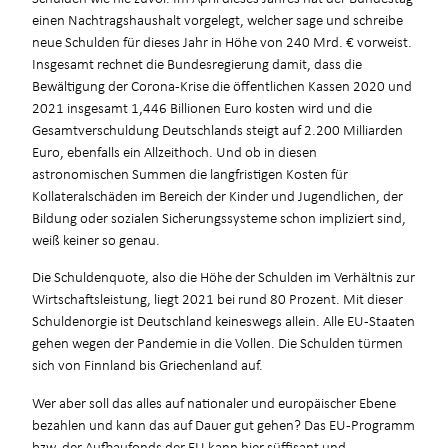
einen Nachtragshaushalt vorgelegt, welcher sage und schreibe
neue Schulden für dieses Jahr in Höhe von 240 Mrd. € vorweist.
Insgesamt rechnet die Bundesregierung damit, dass die
Bewältigung der Corona-Krise die öffentlichen Kassen 2020 und
2021 insgesamt 1,446 Billionen Euro kosten wird und die
Gesamtverschuldung Deutschlands steigt auf 2.200 Milliarden
Euro, ebenfalls ein Allzeithoch. Und ob in diesen
astronomischen Summen die langfristigen Kosten für
Kollateralschäden im Bereich der Kinder und Jugendlichen, der
Bildung oder sozialen Sicherungssysteme schon impliziert sind,
weiß keiner so genau.
Die Schuldenquote, also die Höhe der Schulden im Verhältnis zur
Wirtschaftsleistung, liegt 2021 bei rund 80 Prozent. Mit dieser
Schuldenorgie ist Deutschland keineswegs allein. Alle EU-Staaten
gehen wegen der Pandemie in die Vollen. Die Schulden türmen
sich von Finnland bis Griechenland auf.
Wer aber soll das alles auf nationaler und europäischer Ebene
bezahlen und kann das auf Dauer gut gehen? Das EU-Programm
bzw. der Aufbaufonds der EU kann hier süffisant und