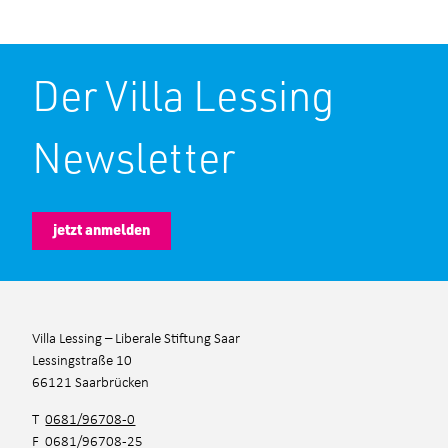
Anmeldeformular
Der Villa Lessing
Ihre Daten
Newsletter
jetzt anmelden
Villa Lessing – Liberale Stiftung Saar
Lessingstraße 10
66121 Saarbrücken
T
0681/96708-0
F 0681/96708-25