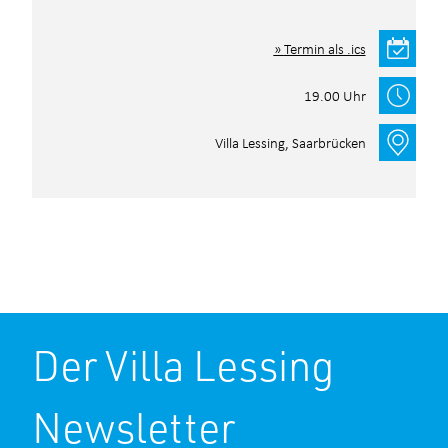
Termin als .ics
19.00 Uhr
Villa Lessing, Saarbrücken
Anmeldeformular
Der Villa Lessing
Ihre Daten
Newsletter