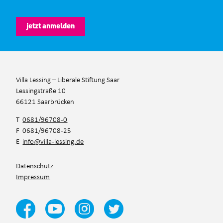
jetzt anmelden
Villa Lessing – Liberale Stiftung Saar
Lessingstraße 10
66121 Saarbrücken
T
0681/96708-0
F 0681/96708-25
E
info@villa-lessing.de
Datenschutz
Impressum
Ja, ich habe die
Datenschutzbestimmungen
und die
Teilnahmebedingungen
gelesen und akzeptiert.*