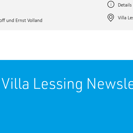
Details
Villa L
off und Ernst Volland
 Villa Lessing Newsle