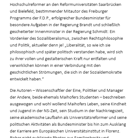
Hochschulreformer an den Reformuniversitäten Saarbrücken
und Bielefeld, bestimmender Mitautor des Freiburger
Programms der F.D.P., erfolgreicher Bundesminister für
besondere Aufgaben in der Regierung Brandt und schließlich
gescheiterter Innenminister in der Regierung Schmidt: Ein
Vordenker des Sozialliberalismus, zwischen Rechtsphilosophie
und Politik, aktueller denn je! „Liberalität, so wie ich sie
philosophisch und später politisch verstanden habe, wird sich
zu ihrer vollen und gestalterischen Kraft nur entfalten und
verwirklichen können in einer Verbindung mit den
geschichtlichen Strömungen, die sich in der Sozialdemokratie
entwickelt haben.“
Die Autoren – Wissenschaftler der Eine, Politiker und Manager
der Andere, beide ehemals Maihofers Studenten – beschreiben
ausgewogen und wohl wollend Maihofers Leben, seine Kindheit
und Jugend in der NS-Zeit, sein Studium in der Nachkriegszeit,
seine akademische Laufbahn als Universitätsreformer und seine
politischen Aktivitäten als Bundesminister bis hin zum Ausklang
der Karriere am Europäischen Universitätsinstitut in Florenz.
Bisher nicht publizierte Photos aus Familienbesitz und