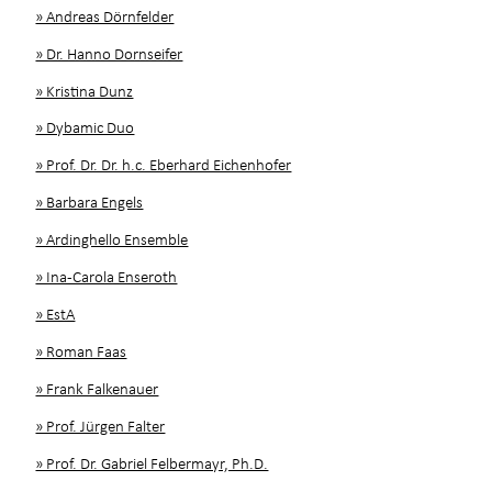
» Andreas Dörnfelder
» Dr. Hanno Dornseifer
» Kristina Dunz
» Dybamic Duo
» Prof. Dr. Dr. h.c. Eberhard Eichenhofer
» Barbara Engels
» Ardinghello Ensemble
» Ina-Carola Enseroth
» EstA
» Roman Faas
» Frank Falkenauer
» Prof. Jürgen Falter
» Prof. Dr. Gabriel Felbermayr, Ph.D.