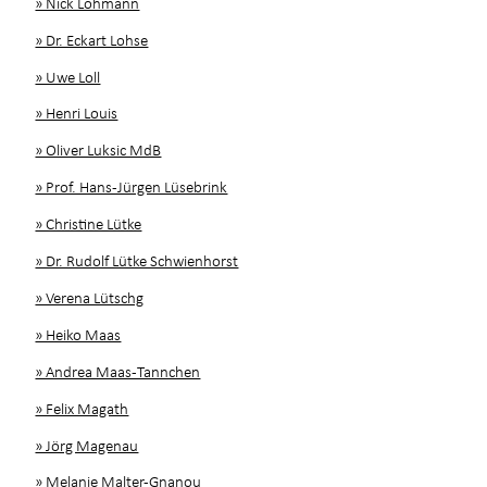
» Nick Lohmann
» Dr. Eckart Lohse
» Uwe Loll
» Henri Louis
» Oliver Luksic MdB
» Prof. Hans-Jürgen Lüsebrink
» Christine Lütke
» Dr. Rudolf Lütke Schwienhorst
» Verena Lütschg
» Heiko Maas
» Andrea Maas-Tannchen
» Felix Magath
» Jörg Magenau
» Melanie Malter-Gnanou