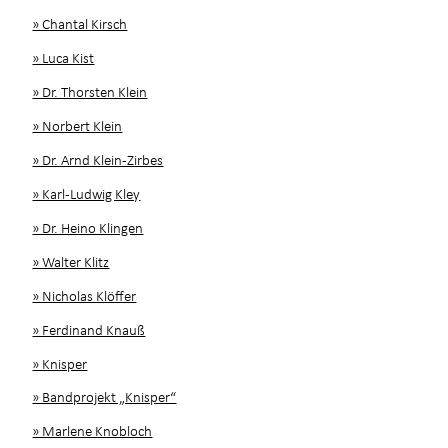
» Chantal Kirsch
» Luca Kist
» Dr. Thorsten Klein
» Norbert Klein
» Dr. Arnd Klein-Zirbes
» Karl-Ludwig Kley
» Dr. Heino Klingen
» Walter Klitz
» Nicholas Klöffer
» Ferdinand Knauß
» Knisper
» Bandprojekt „Knisper“
» Marlene Knobloch