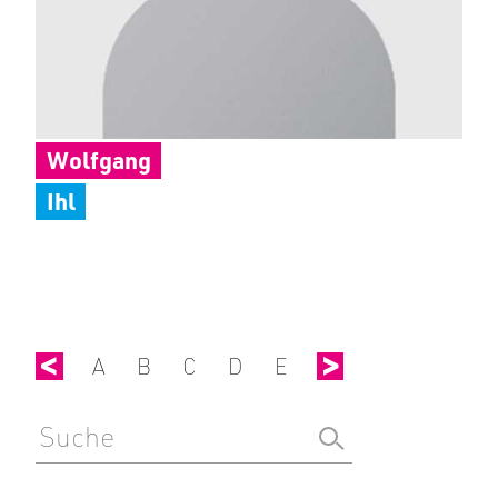
Wolfgang
Ihl
Y
Z
A
B
C
D
E
F
G
H
I