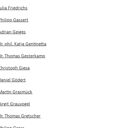
Julia Friedrichs
Philipp Gassert
Adrian Geiges
Dr. phil. Katja Gentinetta
Dr. Thomas Gesterkamp
Christoph Giesa
Daniel Gödert
Martin Grasmück
Birgit Grauvogel
Dr. Thomas Gretscher
Philipp Gross