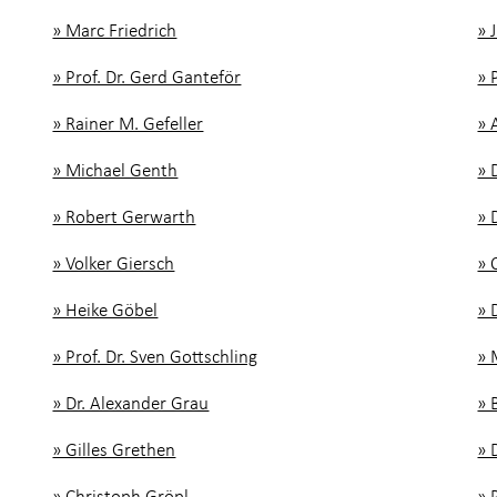
» Marc Friedrich
» 
» Prof. Dr. Gerd Ganteför
» 
» Rainer M. Gefeller
» 
» Michael Genth
» 
» Robert Gerwarth
» 
» Volker Giersch
» 
» Heike Göbel
» 
» Prof. Dr. Sven Gottschling
» 
» Dr. Alexander Grau
» 
» Gilles Grethen
» 
» Christoph Gröpl
» 