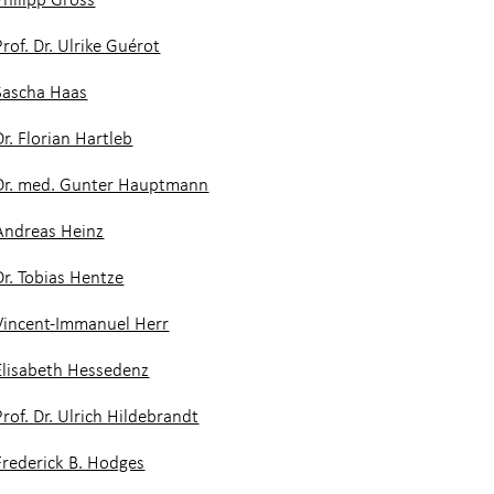
Prof. Dr. Ulrike Guérot
Sascha Haas
Dr. Florian Hartleb
Dr. med. Gunter Hauptmann
Andreas Heinz
Dr. Tobias Hentze
Vincent-Immanuel Herr
Elisabeth Hessedenz
Prof. Dr. Ulrich Hildebrandt
Frederick B. Hodges