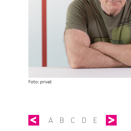
Foto: privat
W
X
Y
Z
A
B
C
D
E
F
G
H