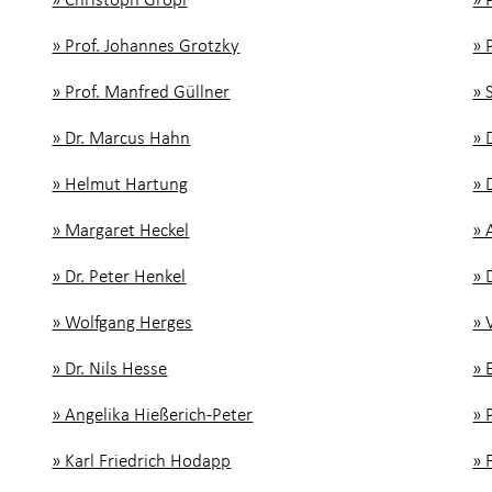
» Prof. Johannes Grotzky
» 
» Prof. Manfred Güllner
» 
» Dr. Marcus Hahn
» 
» Helmut Hartung
» 
» Margaret Heckel
» 
» Dr. Peter Henkel
» 
» Wolfgang Herges
» 
» Dr. Nils Hesse
» 
» Angelika Hießerich-Peter
» 
» Karl Friedrich Hodapp
» 