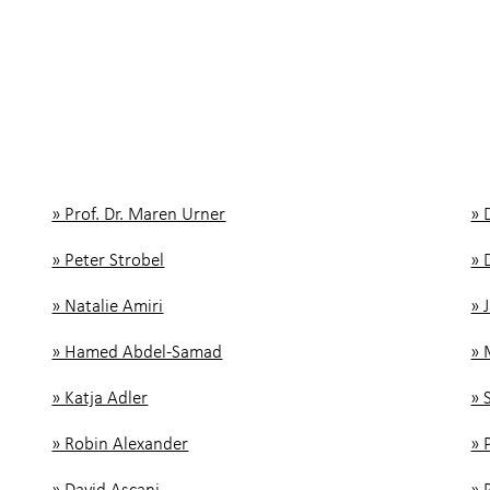
» Prof. Dr. Maren Urner
» 
» Peter Strobel
» 
» Natalie Amiri
» 
» Hamed Abdel-Samad
» 
» Katja Adler
» 
» Robin Alexander
» 
» David Ascani
» 