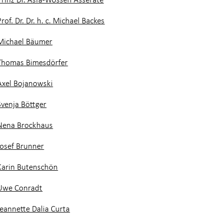
Prof. Dr. Dr. h. c. Michael Backes
Michael Bäumer
Thomas Bimesdörfer
Axel Bojanowski
Svenja Böttger
Nena Brockhaus
Josef Brunner
Karin Butenschön
Uwe Conradt
Jeannette Dalia Curta