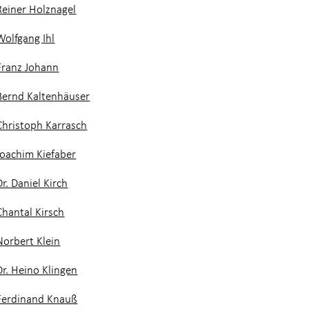
Reiner Holznagel
Wolfgang Ihl
Franz Johann
Bernd Kaltenhäuser
Christoph Karrasch
Joachim Kiefaber
Dr. Daniel Kirch
Chantal Kirsch
Norbert Klein
Dr. Heino Klingen
Ferdinand Knauß