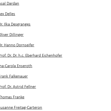
Asal Dardan
Lex Delles
Dr. Ilka Desgranges
Oliver Dillinger
Dr. Hanno Dornseifer
Prof. Dr. Dr. h.c. Eberhard Eichenhofer
Ina-Carola Enseroth
Frank Falkenauer
Prof. Dr. Astrid Fellner
Thomas Franke
Susanne Freitag-Carteron