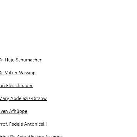
Dr. Hajo Schumacher
Dr. Volker Wissing
Jan Fleischhauer
Mary Abdelaziz-Ditzow
Sven Afhüppe
Prof. Fedele Antonicelli
Prinz Dr. Asfa-Wossen Asserate