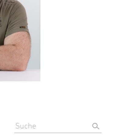
I
J
K
L
M
N
O
P
Q
R
S