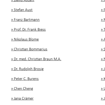
» Stefan Aust
» 
» Franz Bartmann
» 
» Prof. Dr. Frank Biess
» 
» Nikolaus Blome
» 
» Christian Bommarius
» 
» Dr. med. Christian Braun M.A.
» 
» Dr. Rudolph Brosig
» 
» Peter C. Burens
» 
» Chen Cheng
» 
» Jana Crämer
» 